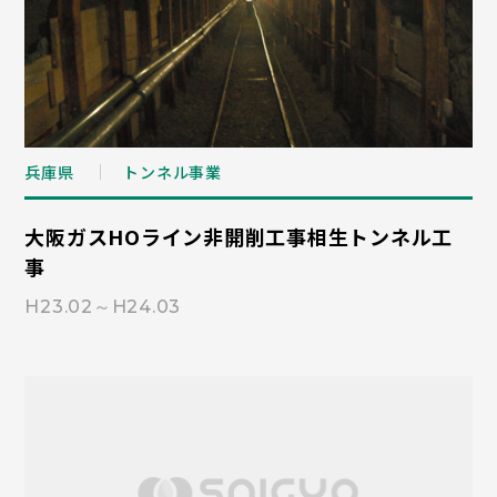
兵庫県
トンネル事業
大阪ガスHOライン非開削工事相生トンネル工
事
H23.02～H24.03