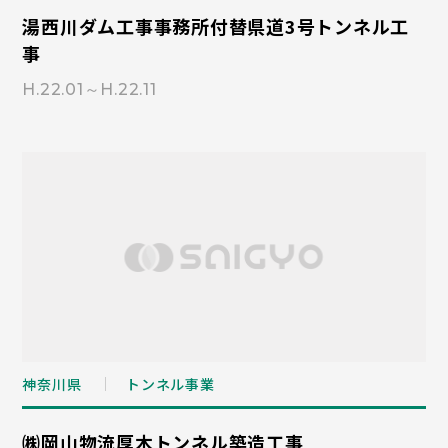
湯西川ダム工事事務所付替県道3号トンネル工
事
H.22.01～H.22.11
神奈川県
トンネル事業
㈱岡山物流厚木トンネル築造工事