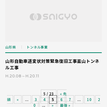
山形県
トンネル事業
山形自動車道変状対策緊急復旧工事盃山トンネ
ル工事
H.20.08～H.20.11
5 / 23
« 先
頭
«
...
3
4
5
6
7
...
10
2
0
...
»
最後 »