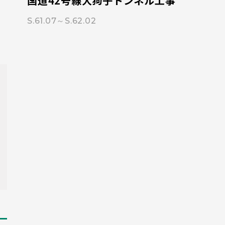
国道42号線大狗子トンネル工事
S.61.07～S.62.02