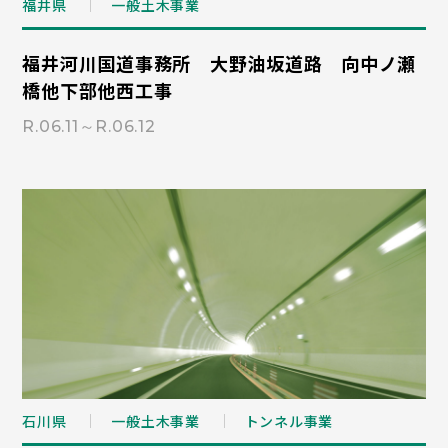
福井県
一般土木事業
福井河川国道事務所 大野油坂道路 向中ノ瀬
橋他下部他西工事
R.06.11～R.06.12
石川県
一般土木事業
トンネル事業