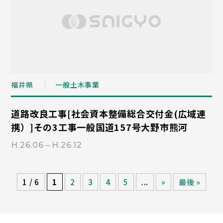
福井県
一般土木事業
道路改良工事[社会資本整備総合交付金(広域連
携）]その3工事一般国道157号大野市熊河
H.26.06～H.26.12
1 / 6
1
2
3
4
5
...
»
最後 »