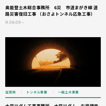
奥能登土木総合事務所 6災 市道まがき線 道
路災害復旧工事 （おさよトンネル応急工事）
R.06.09～
滋賀県
トンネル事業
一般土木事業
大戸川ダム工事事務所 大戸川ダム 右岸調査