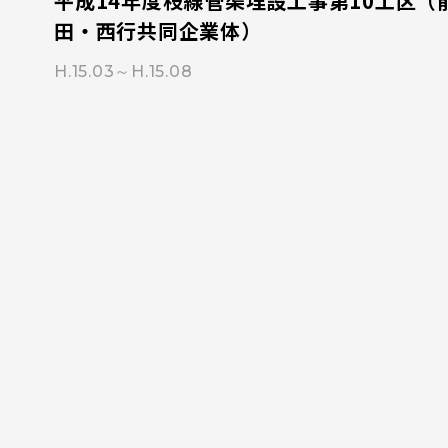
平成14年度枝線管渠埋設工事第10工区（
田・西行共同企業体）
H.15.03～H.15.08