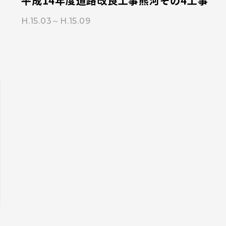
平成14年度道路改良工事熊河その4工事
H.15.03～H.15.09