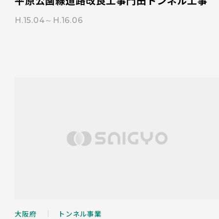
平原公園線道路改良工事門田トンネル工事
H.15.04～H.16.06
大阪府
トンネル事業