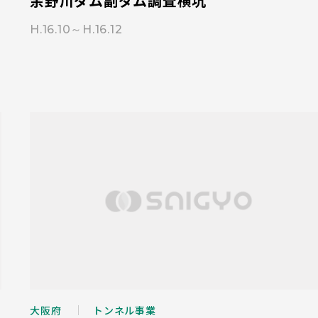
余野川ダム副ダム調査横坑
H.16.10～H.16.12
大阪府
トンネル事業