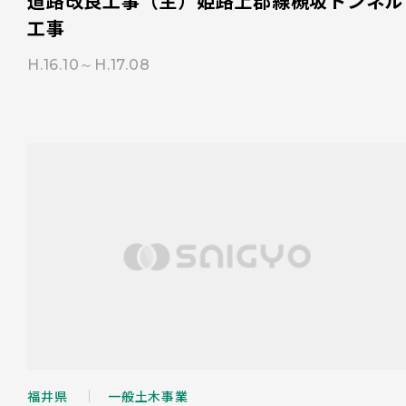
道路改良工事（主）姫路上郡線槻坂トンネル
工事
H.16.10～H.17.08
福井県
一般土木事業