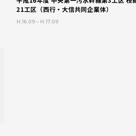
平成16年度 中央第一汚水幹線第3工区 枝
21工区（西行・大信共同企業体）
H.16.09～H.17.09