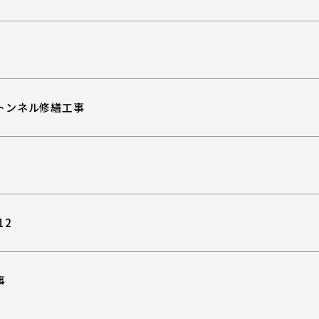
トンネル修繕工事
12
事