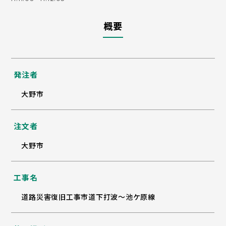
概要
発注者
大野市
注文者
大野市
工事名
道路災害復旧工事市道下打波～池ケ原線