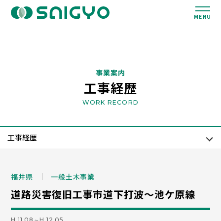
MENU
事業案内
工事経歴
WORK RECORD
福井県
一般土木事業
道路災害復旧工事市道下打波～池ケ原線
H.11.08～H.12.05