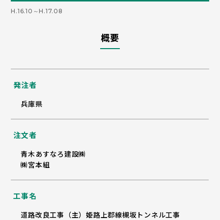
H.16.10～H.17.08
概要
発注者
兵庫県
注文者
青木あすなろ建設㈱
㈱宮本組
工事名
道路改良工事（主）姫路上郡線槻坂トンネル工事