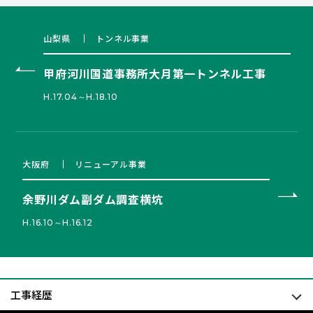
山梨県
トンネル事業
甲府河川国道事務所大月第一トンネル工事
H.17.04～H.18.10
大阪府
リニューアル事業
余野川ダム副ダム調査横坑
H.16.10～H.16.12