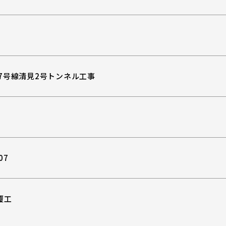
7号線清見2号トンネル工事
07
覆工