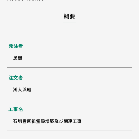
概要
発注者
民間
注文者
㈱大浜組
工事名
石切霊園祖霊殿増築及び関連工事