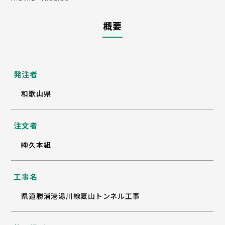
概要
発注者
和歌山県
注文者
㈱久本組
工事名
県道勝浦港湯川線夏山トンネル工事