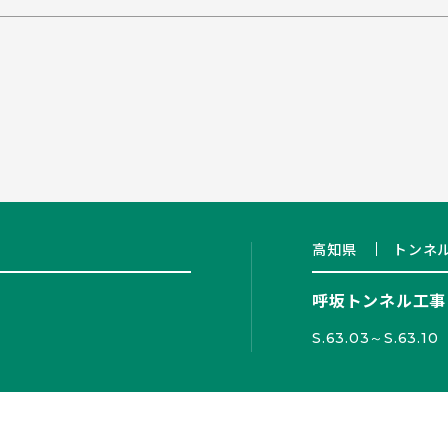
高知県
トンネ
呼坂トンネル工事
S.63.03～S.63.10