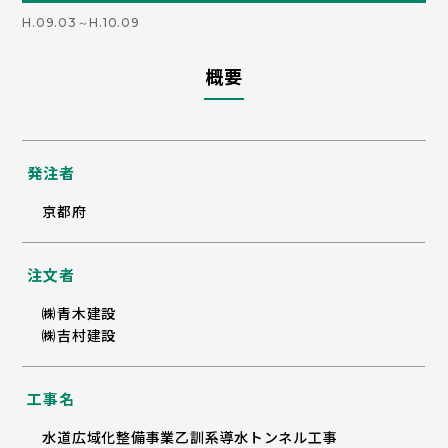
H.09.03～H.10.09
概要
発注者
京都府
注文者
㈱青木建設
㈱吉村建設
工事名
水道広域化整備事業乙訓系導水トンネル工事