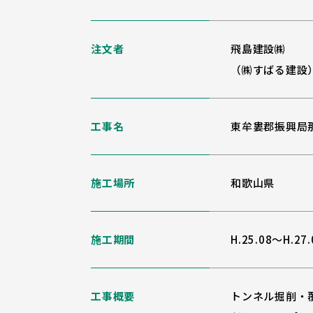
注文者
飛島建設㈱
（㈱すばる建設
工事名
東牟婁郡振興局
施工場所
和歌山県
施工期間
H.25.08～H.27.
工事概要
トンネル掘削・