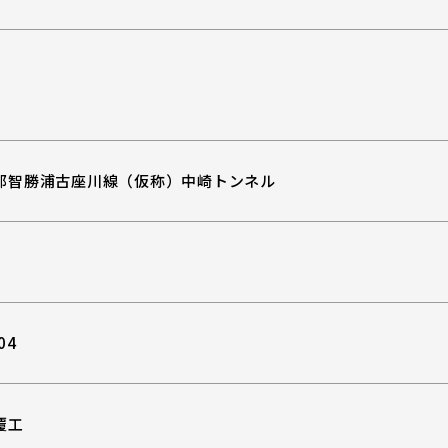
）
那智勝浦古座川線（仮称）中崎トンネル
04
覆工