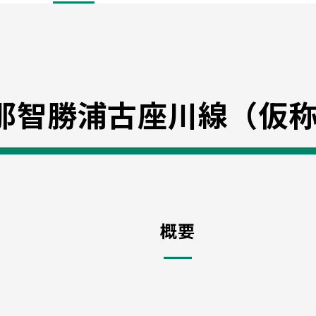
那智勝浦古座川線（仮
概要