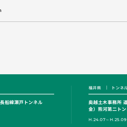
ｍ
福井県
トンネ
長船線瀬戸トンネル
奥越土木事務所 
金）熊河第二ト
H.24.07～H.25.09