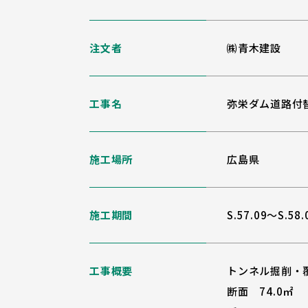
注文者
㈱青木建設
工事名
弥栄ダム道路付
施工場所
広島県
施工期間
S.57.09～S.58.
工事概要
トンネル掘削・
断面 74.0㎡