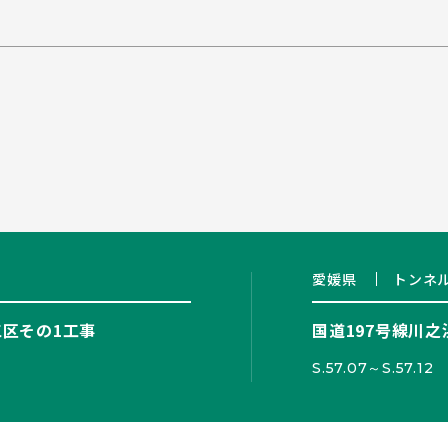
愛媛県
トンネ
工区その1工事
国道197号線川
S.57.07～S.57.12