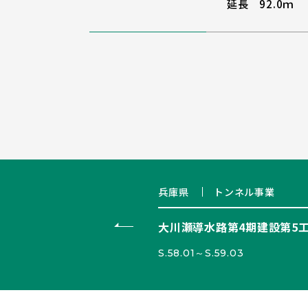
延長 92.0ｍ
兵庫県
トンネル事業
大川瀬導水路第4期建設第5
S.58.01～S.59.03