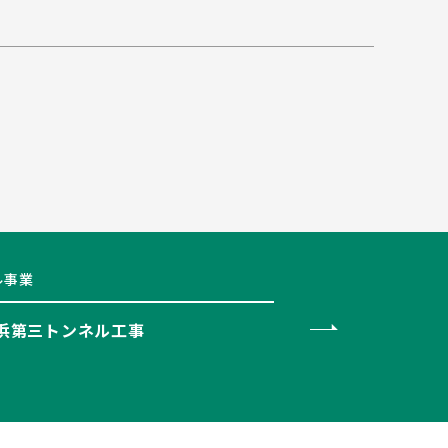
ル事業
之浜第三トンネル工事