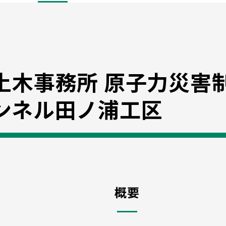
土木事務所 原子力災害
ンネル田ノ浦工区
概要