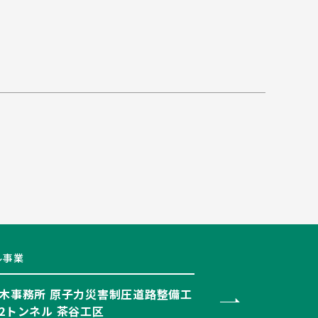
ル事業
木事務所 原子力災害制圧道路整備工
2トンネル 茶谷工区