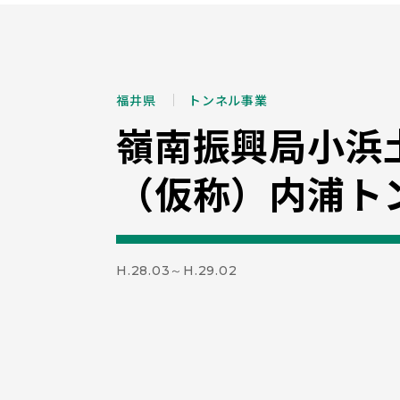
福井県
トンネル事業
嶺南振興局小浜
（仮称）内浦ト
H.28.03～H.29.02