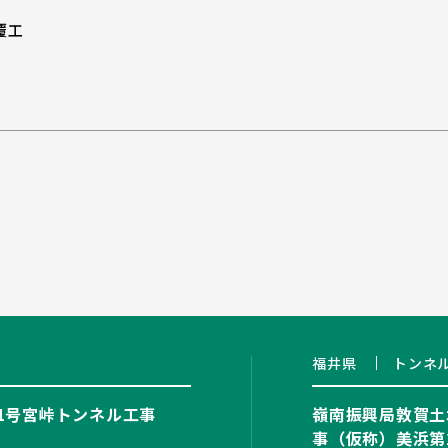
覆工
福井県
トンネ
41号宮峠トンネル工事
嶺南振興局敦賀土
事（仮称）美浜第