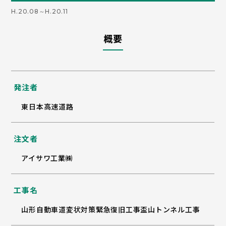
H.20.08～H.20.11
概要
発注者
東日本高速道路
注文者
アイサワ工業㈱
工事名
山形自動車道変状対策緊急復旧工事盃山トンネル工事