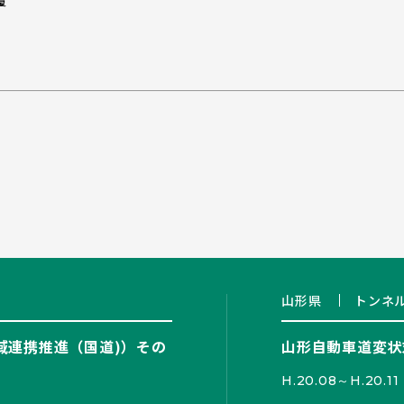
山形県
トンネ
域連携推進（国道)）その
山形自動車道変状
H.20.08～H.20.11