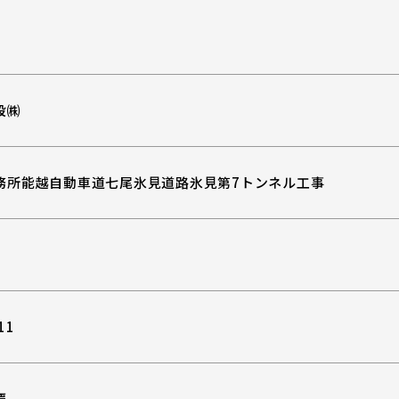
設㈱
務所能越自動車道七尾氷見道路氷見第7トンネル工事
11
覆