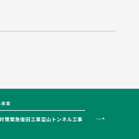
ル事業
対策緊急復旧工事盃山トンネル工事