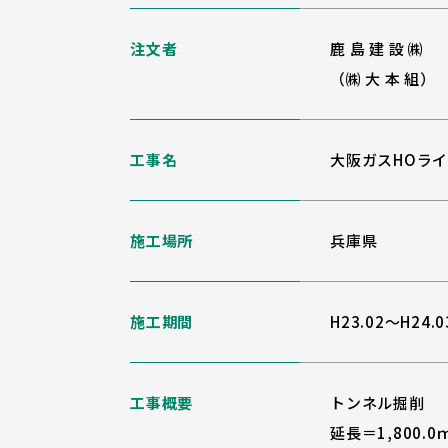
注文者
鹿 島 建 設 ㈱
（㈱ 大 本 組）
工事名
大阪ガスHOラ
施工場所
兵庫県
施工期間
H23.02～H24.0
工事概要
トンネル掘削
延長＝1,800.0