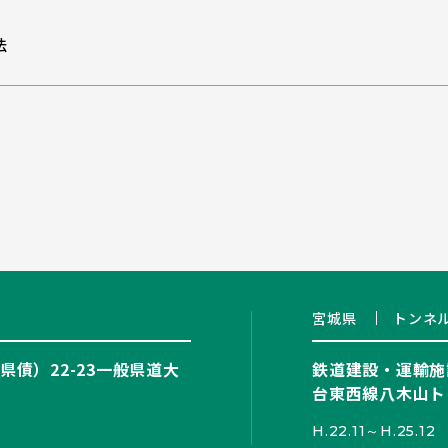
法
宮城県
トンネ
債）22-23一般県道大
鉄道建設・運輸施
台東西線八木山ト
H.22.11～H.25.12