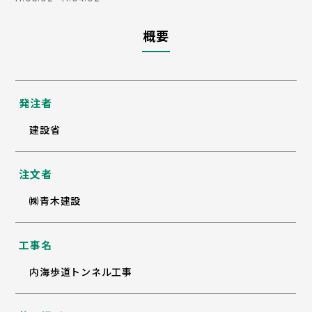
概要
発注者
建設省
注文者
㈱青木建設
工事名
内海歩道トンネル工事