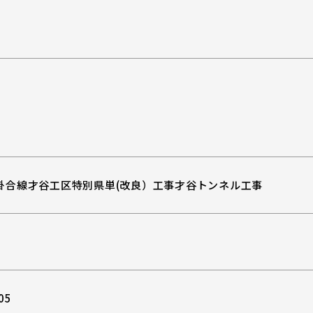
掛合線才谷工区特別県単(改良）工事才谷トンネル工事
05