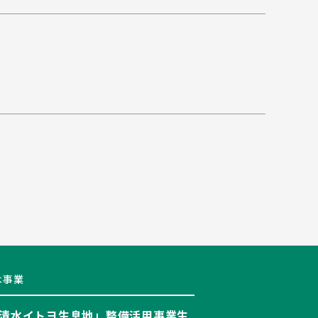
木事業
清水イトヨ生息地」整備活用事業生