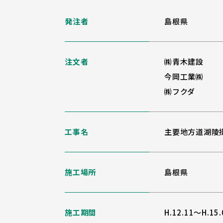
発注者
島根県
注文者
㈱青木建設
今岡工業㈱
㈱フクダ
工事名
主要地方道湖陵
施工場所
島根県
施工期間
H.12.11～H.15.