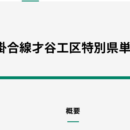
掛合線才谷工区特別県単
概要