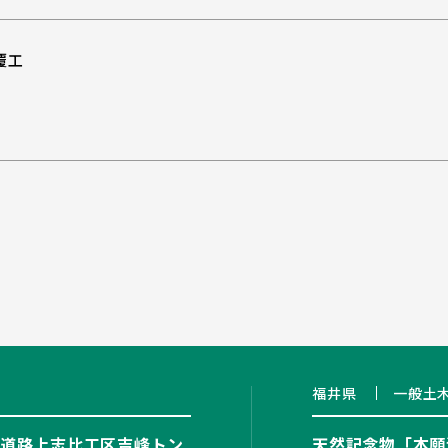
覆工
福井県
一般土
道路上志比工区吉峰トン
天然記念物「本願