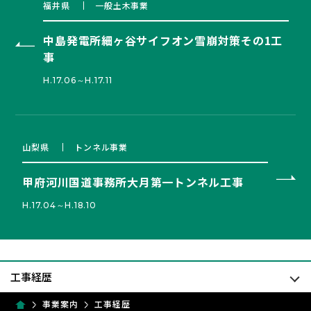
福井県
一般土木事業
中島発電所細ヶ谷サイフオン雪崩対策その1工
事
H.17.06～H.17.11
山梨県
トンネル事業
甲府河川国道事務所大月第一トンネル工事
H.17.04～H.18.10
事業案内
工事経歴