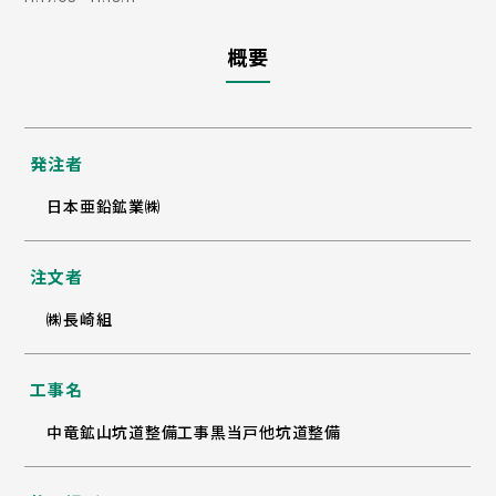
概要
発注者
日本亜鉛鉱業㈱
注文者
㈱長崎組
工事名
中竜鉱山坑道整備工事黒当戸他坑道整備