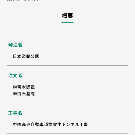
概要
発注者
日本道路公団
注文者
㈱青木建設
㈱白石基礎
工事名
中国高速自動車道筒賀中トンネル工事