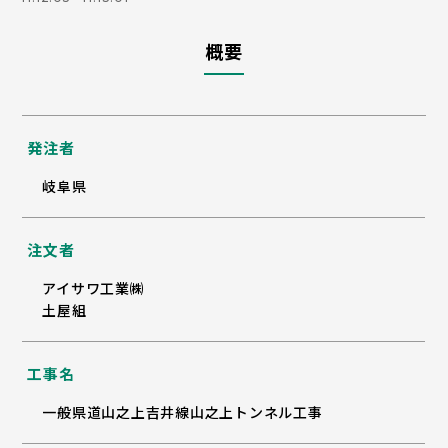
概要
発注者
岐阜県
注文者
アイサワ工業㈱
土屋組
工事名
一般県道山之上吉井線山之上トンネル工事