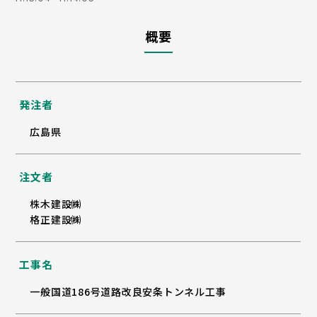
概要
発注者
広島県
注文者
株木建設㈱
格正建設㈱
工事名
一般国道186号道路改良安条トンネル工事